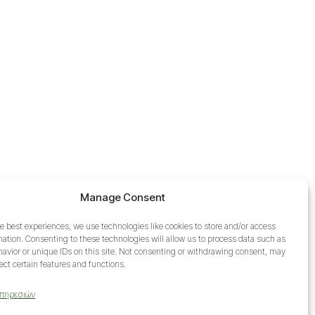
Manage Consent
e best experiences, we use technologies like cookies to store and/or access
mation. Consenting to these technologies will allow us to process data such as
avior or unique IDs on this site. Not consenting or withdrawing consent, may
Μέλος της
ect certain features and functions.
υπηρεσιών